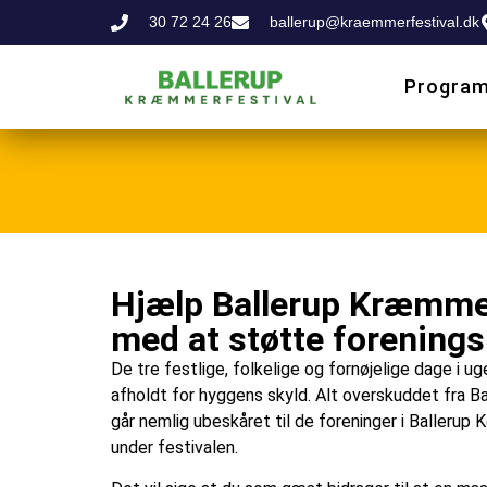
30 72 24 26
ballerup@kraemmerfestival.dk
Progra
Hjælp Ballerup Kræmme
med at støtte forenings
De tre festlige, folkelige og fornøjelige dage i ug
afholdt for hyggens skyld. Alt overskuddet fra 
går nemlig ubeskåret til de foreninger i Ballerup
under festivalen.