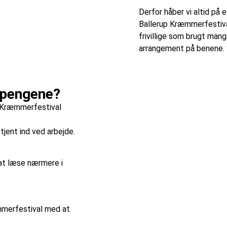
Derfor håber vi altid på 
Ballerup Kræmmerfestiva
frivillige som brugt man
arrangement på benene.
 pengene?
p Kræmmerfestival
jent ind ved arbejde.
 at læse nærmere i
mmerfestival med at