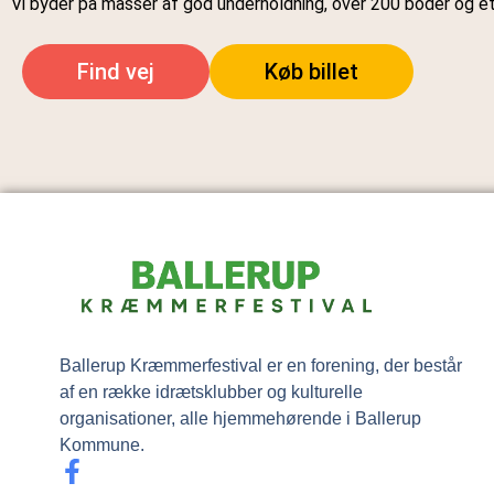
Vi byder på masser af god underholdning, over 200 boder og et 
Find vej
Køb billet
Ballerup Kræmmerfestival er en forening, der består
af en række idrætsklubber og kulturelle
organisationer, alle hjemmehørende i Ballerup
Kommune.