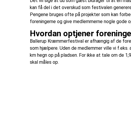
Det vil sige at du som gæst bidrager til at en mas
kan få del i det overskud som festivalen generere
Pengene bruges ofte på projekter som kan forbe
foreningerne og give medlemmerne nogle gode op
Hvordan optjener forening
Ballerup Kræmmerfestival er afhængig af de for
som hjælpere. Uden de medlemmer ville vi f.eks. al
km hegn op på pladsen. For ikke at tale om de 
skal måles op.