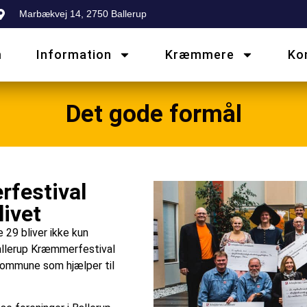
Marbækvej 14, 2750 Ballerup
m
Information
Kræmmere
Ko
Det gode formål
rfestival
livet
e 29 bliver ikke kun
Ballerup Kræmmerfestival
 Kommune som hjælper til