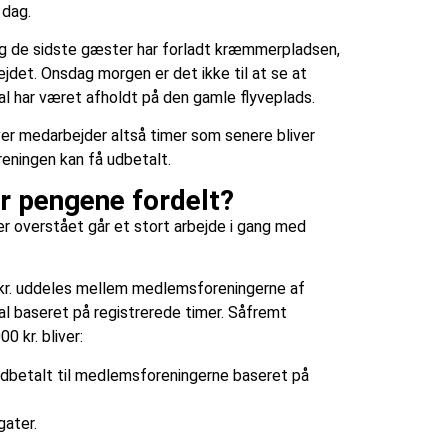
 dag.
og de sidste gæster har forladt kræmmerpladsen,
ejdet. Onsdag morgen er det ikke til at se at
l har været afholdt på den gamle flyveplads.
er medarbejder altså timer som senere bliver
reningen kan få udbetalt.
r pengene fordelt?
r overstået går et stort arbejde i gang med
 kr. uddeles mellem medlemsforeningerne af
l baseret på registrerede timer. Såfremt
0 kr. bliver:
dbetalt til medlemsforeningerne baseret på
ater.