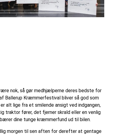
være nok, så gør medhjælperne deres bedste for
e af Ballerup Kræmmerfestival bliver så god som
r alt lige fra et smilende ansigt ved indgangen,
g traktor fører, det fjerner skrald eller en venlig
 bærer dine tunge kræmmerfund ud til bilen.
idlig morgen til sen aften for derefter at gentage