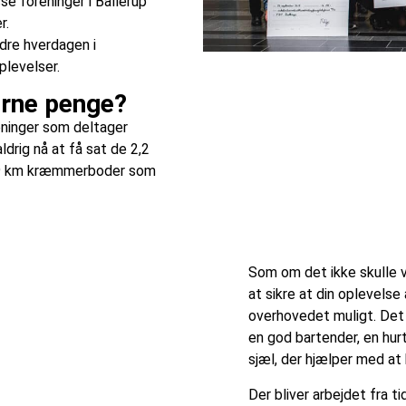
se foreninger i Ballerup
r.
dre hverdagen i
levelser.
erne penge?
eninger som deltager
drig nå at få sat de 2,2
1,9 km kræmmerboder som
Som om det ikke skulle 
at sikre at din oplevels
overhovedet muligt. Det e
en god bartender, en hurti
sjæl, der hjælper med at
Der bliver arbejdet fra t