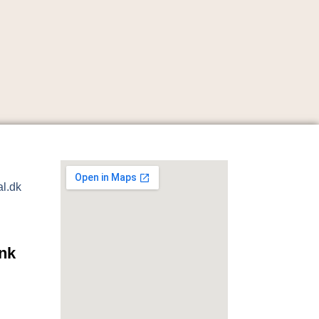
al.dk
nk